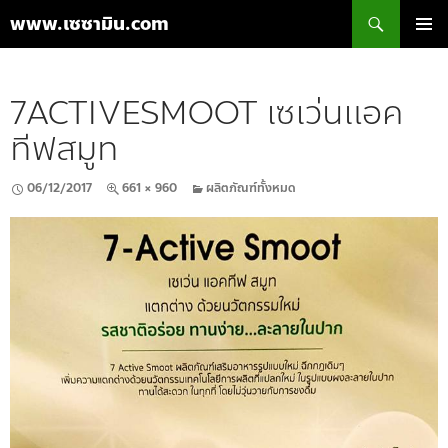
ค้นหา
www.เซซามิน.com
ข้าม
เมนูหลัก
ไป
ยัง
7ACTIVESMOOT เซเว่นแอค
เนื้อหา
ทีฟสมูท
06/12/2017
661 × 960
ผลิตภัณฑ์ทั้งหมด