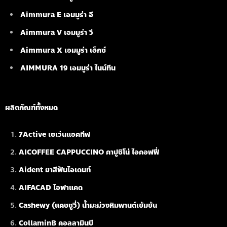
Aimmura E เอมมูร่า อี
Aimmura V เอมมูร่า วี
Aimmura X เอมมูร่า เอ็กซ์
AIMMURA 19
เอมมูร่า ไนน์ทีน
ผลิตภัณฑ์ทั้งหมด
7Active เซเว่นแอคทีฟ
AICOFFEE CAPPUCCINO คาปูชิโน่ ไอคอฟฟี่
Aident ยาสีฟันไอเดนท์
AIFACAD ไอฟาแคด
Cashewy (แคชชูวี่) น้ำมะม่วงหิมพานต์เข้มข้น
CollaminB คอลลามินบี