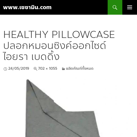
ค้นหา
www.เซซามิน.com
ข้าม
เมนูหลัก
ไป
ยัง
HEALTHY PILLOWCASE
เนื้อหา
ปลอกหมอนซิงค์ออกไซด์
ไอยรา เบดดิ้ง
24/05/2019
702 × 1055
ผลิตภัณฑ์ทั้งหมด