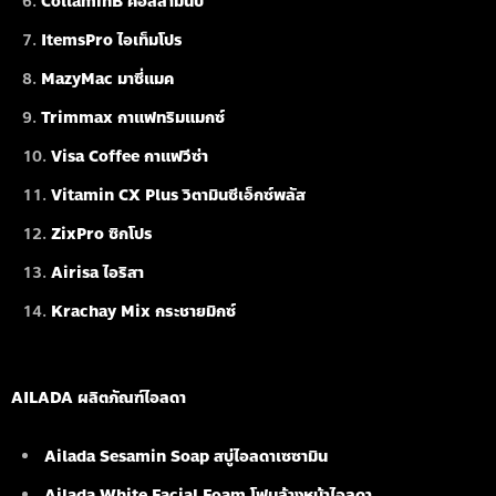
CollaminB คอลลามินบี
ItemsPro ไอเท็มโปร
MazyMac มาซี่แมค
Trimmax กาแฟทริมแมกซ์
Visa Coffee กาแฟวีซ่า
Vitamin CX Plus วิตามินซีเอ็กซ์พลัส
ZixPro ซิกโปร
Airisa ไอริสา
Krachay Mix กระชายมิกซ์
AILADA ผลิตภัณฑ์ไอลดา
Ailada Sesamin Soap
สบู่ไอลดาเซซามิน
Ailada White Facial Foam
โฟมล้างหน้าไอลดา