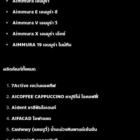
Aimmura เอมมูร่า
Aimmura E เอมมูร่า อี
Aimmura V เอมมูร่า วี
Aimmura X เอมมูร่า เอ็กซ์
AIMMURA 19
เอมมูร่า ไนน์ทีน
ผลิตภัณฑ์ทั้งหมด
7Active เซเว่นแอคทีฟ
AICOFFEE CAPPUCCINO คาปูชิโน่ ไอคอฟฟี่
Aident ยาสีฟันไอเดนท์
AIFACAD ไอฟาแคด
Cashewy (แคชชูวี่) น้ำมะม่วงหิมพานต์เข้มข้น