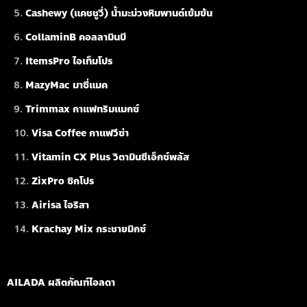
Cashewy (แคชชูวี่) น้ำมะม่วงหิมพานต์เข้มข้น
CollaminB คอลลามินบี
ItemsPro ไอเท็มโปร
MazyMac มาซี่แมค
Trimmax กาแฟทริมแมกซ์
Visa Coffee กาแฟวีซ่า
Vitamin CX Plus วิตามินซีเอ็กซ์พลัส
ZixPro ซิกโปร
Airisa ไอริสา
Krachay Mix กระชายมิกซ์
AILADA ผลิตภัณฑ์ไอลดา