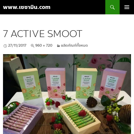
ค้นหา
www.เซซามิน.com
ข้าม
เมนูหลัก
ไป
ยัง
7 ACTIVE SMOOT
เนื้อหา
27/11/2017
960 × 720
ผลิตภัณฑ์ทั้งหมด