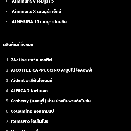
Aimmura V เอมมูร่า วี
Aimmura X เอมมูร่า เอ็กซ์
AIMMURA 19
เอมมูร่า ไนน์ทีน
ผลิตภัณฑ์ทั้งหมด
7Active เซเว่นแอคทีฟ
AICOFFEE CAPPUCCINO คาปูชิโน่ ไอคอฟฟี่
Aident ยาสีฟันไอเดนท์
AIFACAD ไอฟาแคด
Cashewy (แคชชูวี่) น้ำมะม่วงหิมพานต์เข้มข้น
CollaminB คอลลามินบี
ItemsPro ไอเท็มโปร