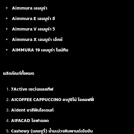
Aimmura เอมมูร่า
Aimmura E เอมมูร่า อี
Aimmura V เอมมูร่า วี
Aimmura X เอมมูร่า เอ็กซ์
AIMMURA 19
เอมมูร่า ไนน์ทีน
ผลิตภัณฑ์ทั้งหมด
7Active เซเว่นแอคทีฟ
AICOFFEE CAPPUCCINO คาปูชิโน่ ไอคอฟฟี่
Aident ยาสีฟันไอเดนท์
AIFACAD ไอฟาแคด
Cashewy (แคชชูวี่) น้ำมะม่วงหิมพานต์เข้มข้น