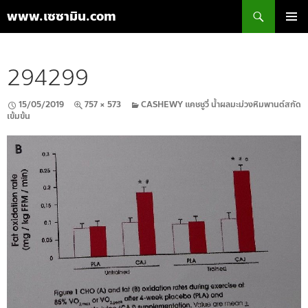
ค้นหา
www.เซซามิน.com
ข้าม
เมนูหลัก
ไป
ยัง
294299
เนื้อหา
15/05/2019
757 × 573
CASHEWY แคชชูวี่ น้ำผลมะม่วงหิมพานต์สกัด
เข้มข้น