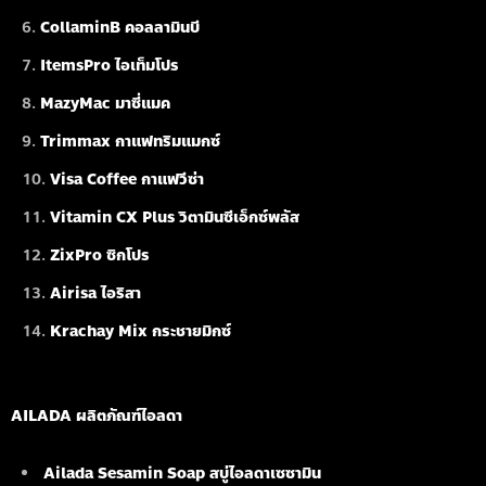
CollaminB คอลลามินบี
ItemsPro ไอเท็มโปร
MazyMac มาซี่แมค
Trimmax กาแฟทริมแมกซ์
Visa Coffee กาแฟวีซ่า
Vitamin CX Plus วิตามินซีเอ็กซ์พลัส
ZixPro ซิกโปร
Airisa ไอริสา
Krachay Mix กระชายมิกซ์
AILADA ผลิตภัณฑ์ไอลดา
Ailada Sesamin Soap
สบู่ไอลดาเซซามิน