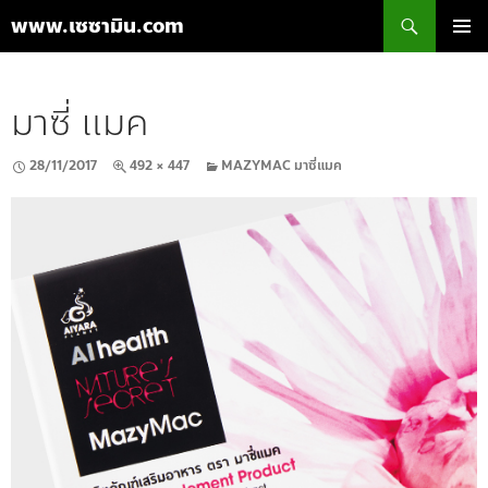
ค้นหา
www.เซซามิน.com
ข้าม
เมนูหลัก
ไป
ยัง
มาซี่ แมค
เนื้อหา
28/11/2017
492 × 447
MAZYMAC มาซี่แมค