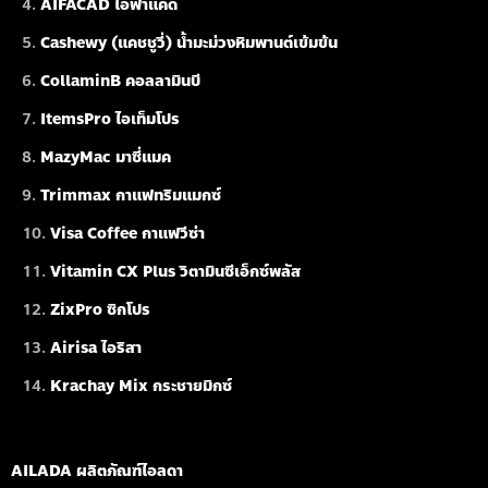
AIFACAD ไอฟาแคด
Cashewy (แคชชูวี่) น้ำมะม่วงหิมพานต์เข้มข้น
CollaminB คอลลามินบี
ItemsPro ไอเท็มโปร
MazyMac มาซี่แมค
Trimmax กาแฟทริมแมกซ์
Visa Coffee กาแฟวีซ่า
Vitamin CX Plus วิตามินซีเอ็กซ์พลัส
ZixPro ซิกโปร
Airisa ไอริสา
Krachay Mix กระชายมิกซ์
AILADA ผลิตภัณฑ์ไอลดา