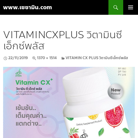
ค้นหา
www.เซซามิน.com
ข้าม
เมนูหลัก
ไป
ยัง
VITAMINCXPLUS วิตามินซี
เนื้อหา
เอ็กซ์พลัส
22/11/2019
1370 × 1514
VITAMIN CX PLUS วิตามินซีเอ็กซ์พลัส