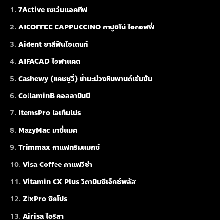
7Active เซเว่นแอคทีฟ
AICOFFEE CAPPUCCINO คาปูชิโน่ ไอคอฟฟี่
Aident ยาสีฟันไอเดนท์
AIFACAD ไอฟาแคด
Cashewy (แคชชูวี่) น้ำมะม่วงหิมพานต์เข้มข้น
CollaminB คอลลามินบี
ItemsPro ไอเท็มโปร
MazyMac มาซี่แมค
Trimmax กาแฟทริมแมกซ์
Visa Coffee กาแฟวีซ่า
Vitamin CX Plus วิตามินซีเอ็กซ์พลัส
ZixPro ซิกโปร
Airisa ไอริสา