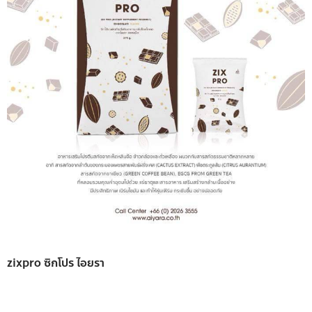
zixpro ซิกโปร ไอยรา