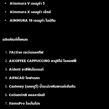
Aimmura V เอมมูร่า วี
Aimmura X เอมมูร่า เอ็กซ์
AIMMURA 19
เอมมูร่า ไนน์ทีน
ผลิตภัณฑ์ทั้งหมด
7Active เซเว่นแอคทีฟ
AICOFFEE CAPPUCCINO คาปูชิโน่ ไอคอฟฟี่
Aident ยาสีฟันไอเดนท์
AIFACAD ไอฟาแคด
Cashewy (แคชชูวี่) น้ำมะม่วงหิมพานต์เข้มข้น
CollaminB คอลลามินบี
ItemsPro ไอเท็มโปร