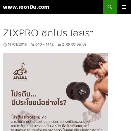
ค้นหา
www.เซซามิน.com
ข้าม
เมนูหลัก
ไป
ยัง
ZIXPRO ซิกโปร ไอยรา
เนื้อหา
19/01/2018
640 × 1442
ZIXPRO ซิกโปร