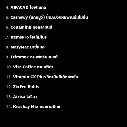
AIFACAD ไอฟาแคด
Cashewy (แคชชูวี่) น้ำมะม่วงหิมพานต์เข้มข้น
CollaminB คอลลามินบี
ItemsPro ไอเท็มโปร
MazyMac มาซี่แมค
Trimmax กาแฟทริมแมกซ์
Visa Coffee กาแฟวีซ่า
Vitamin CX Plus วิตามินซีเอ็กซ์พลัส
ZixPro ซิกโปร
Airisa ไอริสา
Krachay Mix กระชายมิกซ์