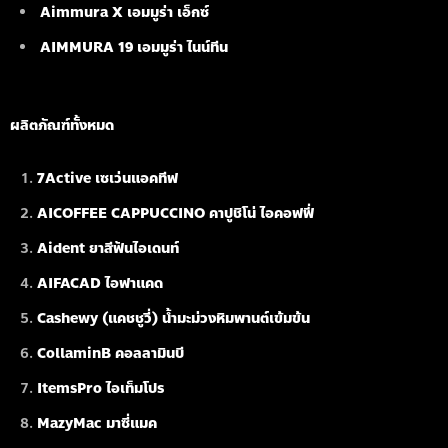
Aimmura X เอมมูร่า เอ็กซ์
AIMMURA 19
เอมมูร่า ไนน์ทีน
ผลิตภัณฑ์ทั้งหมด
7Active เซเว่นแอคทีฟ
AICOFFEE CAPPUCCINO คาปูชิโน่ ไอคอฟฟี่
Aident ยาสีฟันไอเดนท์
AIFACAD ไอฟาแคด
Cashewy (แคชชูวี่) น้ำมะม่วงหิมพานต์เข้มข้น
CollaminB คอลลามินบี
ItemsPro ไอเท็มโปร
MazyMac มาซี่แมค