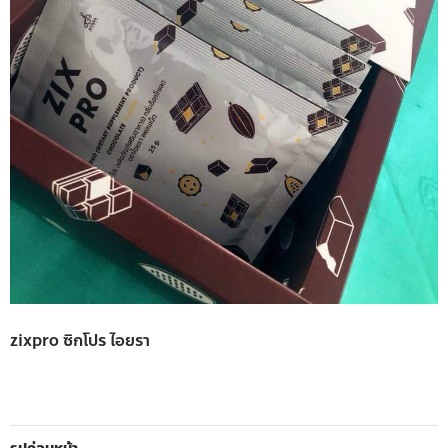
zixpro ซิกโปร ไอยรา