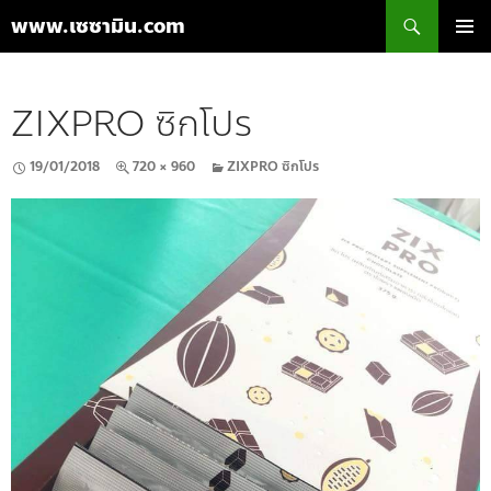
ค้นหา
www.เซซามิน.com
ข้าม
เมนูหลัก
ไป
ยัง
ZIXPRO ซิกโปร
เนื้อหา
19/01/2018
720 × 960
ZIXPRO ซิกโปร