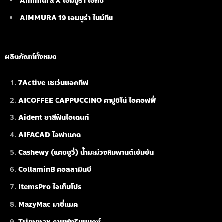
Aimmura X เอมมูร่า เอ็กซ์
AIMMURA 19
เอมมูร่า ไนน์ทีน
ผลิตภัณฑ์ทั้งหมด
7Active เซเว่นแอคทีฟ
AICOFFEE CAPPUCCINO คาปูชิโน่ ไอคอฟฟี่
Aident ยาสีฟันไอเดนท์
AIFACAD ไอฟาแคด
Cashewy (แคชชูวี่) น้ำมะม่วงหิมพานต์เข้มข้น
CollaminB คอลลามินบี
ItemsPro ไอเท็มโปร
MazyMac มาซี่แมค
Trimmax กาแฟทริมแมกซ์