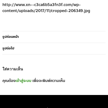
http://www.xn--c3ca6b5a3fn3f.com/wp-
content/uploads/2017/11/cropped-206349.jpg
รูปก่อนหน้า
รูปต่อไป
ใส่ความเห็น
คุณต้อง
เข้าสู่ระบบ
เพื่อจะพิมพ์ความเห็น