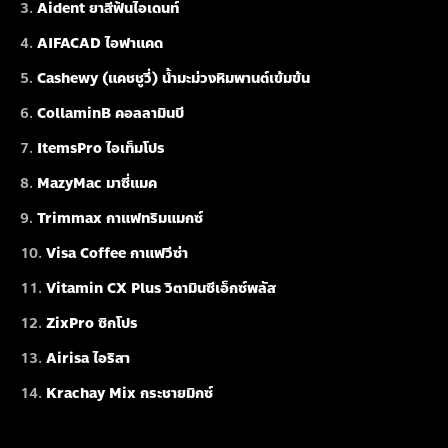
Aident ยาสีฟันไอเดนท์
AIFACAD ไอฟาแคด
Cashewy (แคชชูวี่) น้ำมะม่วงหิมพานต์เข้มข้น
CollaminB คอลลามินบี
ItemsPro ไอเท็มโปร
MazyMac มาซี่แมค
Trimmax กาแฟทริมแมกซ์
Visa Coffee กาแฟวีซ่า
Vitamin CX Plus วิตามินซีเอ็กซ์พลัส
ZixPro ซิกโปร
Airisa ไอริสา
Krachay Mix กระชายมิกซ์