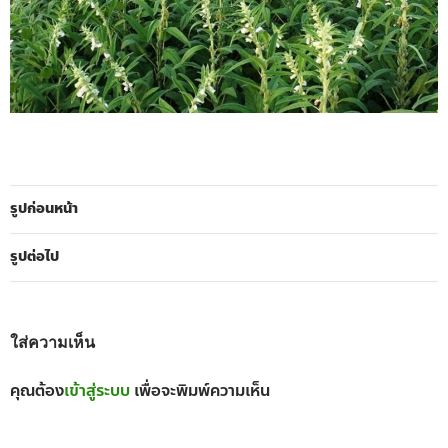
รูปก่อนหน้า
รูปต่อไป
ใส่ความเห็น
คุณต้อง
เข้าสู่ระบบ
เพื่อจะพิมพ์ความเห็น