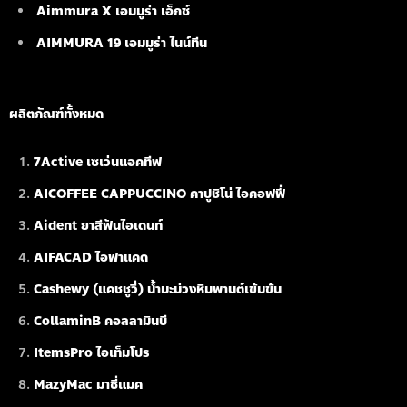
Aimmura X เอมมูร่า เอ็กซ์
AIMMURA 19
เอมมูร่า ไนน์ทีน
ผลิตภัณฑ์ทั้งหมด
7Active เซเว่นแอคทีฟ
AICOFFEE CAPPUCCINO คาปูชิโน่ ไอคอฟฟี่
Aident ยาสีฟันไอเดนท์
AIFACAD ไอฟาแคด
Cashewy (แคชชูวี่) น้ำมะม่วงหิมพานต์เข้มข้น
CollaminB คอลลามินบี
ItemsPro ไอเท็มโปร
MazyMac มาซี่แมค