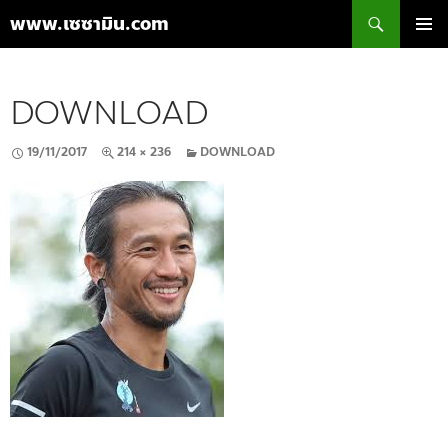
ค้นหา
www.เซซามิน.com
ข้าม
เมนูหลัก
ไป
ยัง
DOWNLOAD
เนื้อหา
19/11/2017
214 × 236
DOWNLOAD