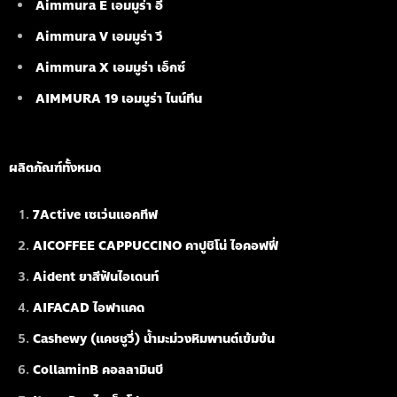
Aimmura E เอมมูร่า อี
Aimmura V เอมมูร่า วี
Aimmura X เอมมูร่า เอ็กซ์
AIMMURA 19
เอมมูร่า ไนน์ทีน
ผลิตภัณฑ์ทั้งหมด
7Active เซเว่นแอคทีฟ
AICOFFEE CAPPUCCINO คาปูชิโน่ ไอคอฟฟี่
Aident ยาสีฟันไอเดนท์
AIFACAD ไอฟาแคด
Cashewy (แคชชูวี่) น้ำมะม่วงหิมพานต์เข้มข้น
CollaminB คอลลามินบี