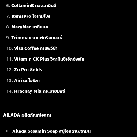
CollaminB คอลลามินบี
ItemsPro ไอเท็มโปร
MazyMac มาซี่แมค
Trimmax กาแฟทริมแมกซ์
Visa Coffee กาแฟวีซ่า
Vitamin CX Plus วิตามินซีเอ็กซ์พลัส
ZixPro ซิกโปร
Airisa ไอริสา
Krachay Mix กระชายมิกซ์
AILADA ผลิตภัณฑ์ไอลดา
Ailada Sesamin Soap
สบู่ไอลดาเซซามิน