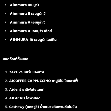
Aimmura เอมมูร่า
Aimmura E เอมมูร่า อี
Aimmura V เอมมูร่า วี
Aimmura X เอมมูร่า เอ็กซ์
AIMMURA 19
เอมมูร่า ไนน์ทีน
ผลิตภัณฑ์ทั้งหมด
7Active เซเว่นแอคทีฟ
AICOFFEE CAPPUCCINO คาปูชิโน่ ไอคอฟฟี่
Aident ยาสีฟันไอเดนท์
AIFACAD ไอฟาแคด
Cashewy (แคชชูวี่) น้ำมะม่วงหิมพานต์เข้มข้น