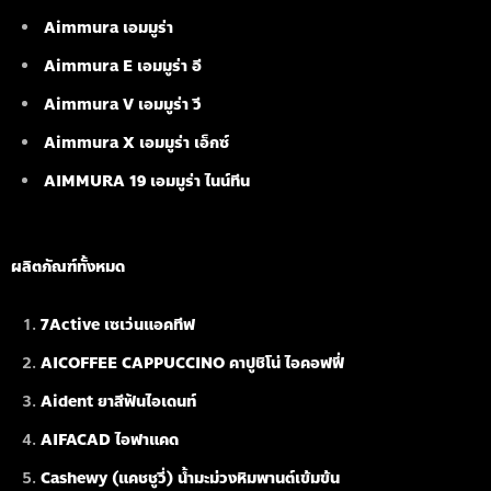
Aimmura เอมมูร่า
Aimmura E เอมมูร่า อี
Aimmura V เอมมูร่า วี
Aimmura X เอมมูร่า เอ็กซ์
AIMMURA 19
เอมมูร่า ไนน์ทีน
ผลิตภัณฑ์ทั้งหมด
7Active เซเว่นแอคทีฟ
AICOFFEE CAPPUCCINO คาปูชิโน่ ไอคอฟฟี่
Aident ยาสีฟันไอเดนท์
AIFACAD ไอฟาแคด
Cashewy (แคชชูวี่) น้ำมะม่วงหิมพานต์เข้มข้น