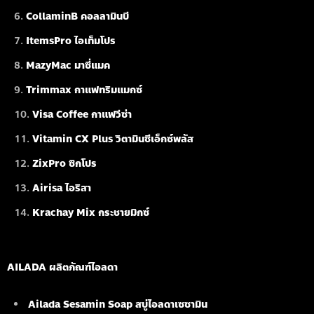
CollaminB คอลลามินบี
ItemsPro ไอเท็มโปร
MazyMac มาซี่แมค
Trimmax กาแฟทริมแมกซ์
Visa Coffee กาแฟวีซ่า
Vitamin CX Plus วิตามินซีเอ็กซ์พลัส
ZixPro ซิกโปร
Airisa ไอริสา
Krachay Mix กระชายมิกซ์
AILADA ผลิตภัณฑ์ไอลดา
Ailada Sesamin Soap
สบู่ไอลดาเซซามิน