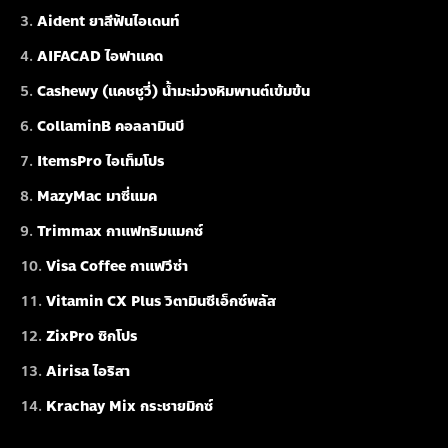
Aident ยาสีฟันไอเดนท์
AIFACAD ไอฟาแคด
Cashewy (แคชชูวี่) น้ำมะม่วงหิมพานต์เข้มข้น
CollaminB คอลลามินบี
ItemsPro ไอเท็มโปร
MazyMac มาซี่แมค
Trimmax กาแฟทริมแมกซ์
Visa Coffee กาแฟวีซ่า
Vitamin CX Plus วิตามินซีเอ็กซ์พลัส
ZixPro ซิกโปร
Airisa ไอริสา
Krachay Mix กระชายมิกซ์