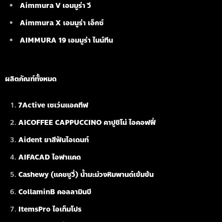
Aimmura V เอมมูร่า วี
Aimmura X เอมมูร่า เอ็กซ์
AIMMURA 19
เอมมูร่า ไนน์ทีน
ผลิตภัณฑ์ทั้งหมด
7Active เซเว่นแอคทีฟ
AICOFFEE CAPPUCCINO คาปูชิโน่ ไอคอฟฟี่
Aident ยาสีฟันไอเดนท์
AIFACAD ไอฟาแคด
Cashewy (แคชชูวี่) น้ำมะม่วงหิมพานต์เข้มข้น
CollaminB คอลลามินบี
ItemsPro ไอเท็มโปร