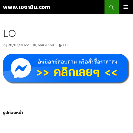
ค้นหา
www.เซซามิน.com
ข้าม
เมนูหลัก
ไป
ยัง
LO
เนื้อหา
26/03/2022
664 × 160
LO
รูปก่อนหน้า