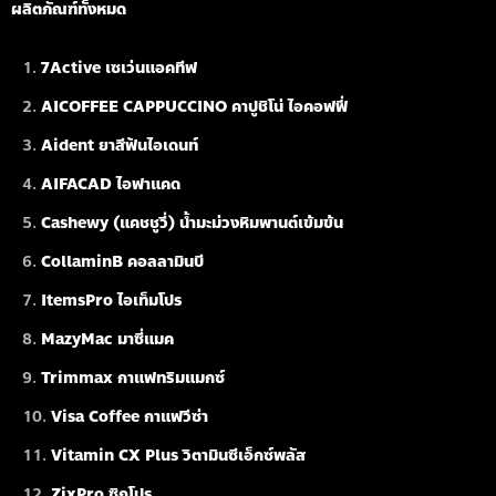
ผลิตภัณฑ์ทั้งหมด
7Active เซเว่นแอคทีฟ
AICOFFEE CAPPUCCINO คาปูชิโน่ ไอคอฟฟี่
Aident ยาสีฟันไอเดนท์
AIFACAD ไอฟาแคด
Cashewy (แคชชูวี่) น้ำมะม่วงหิมพานต์เข้มข้น
CollaminB คอลลามินบี
ItemsPro ไอเท็มโปร
MazyMac มาซี่แมค
Trimmax กาแฟทริมแมกซ์
Visa Coffee กาแฟวีซ่า
Vitamin CX Plus วิตามินซีเอ็กซ์พลัส
ZixPro ซิกโปร