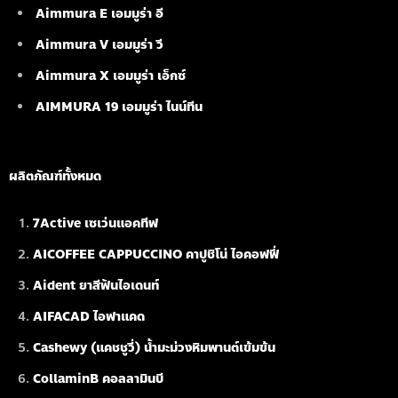
Aimmura E เอมมูร่า อี
Aimmura V เอมมูร่า วี
Aimmura X เอมมูร่า เอ็กซ์
AIMMURA 19
เอมมูร่า ไนน์ทีน
ผลิตภัณฑ์ทั้งหมด
7Active เซเว่นแอคทีฟ
AICOFFEE CAPPUCCINO คาปูชิโน่ ไอคอฟฟี่
Aident ยาสีฟันไอเดนท์
AIFACAD ไอฟาแคด
Cashewy (แคชชูวี่) น้ำมะม่วงหิมพานต์เข้มข้น
CollaminB คอลลามินบี