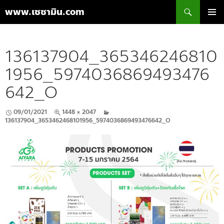
ค้นหา
www.เซซามิน.com
ข้าม
เมนูหลัก
ไป
ยัง
136137904_365346246810
เนื้อหา
1956_5974036869493476
642_O
09/01/2021
1448 × 2047
136137904_3653462468101956_5974036869493476642_O