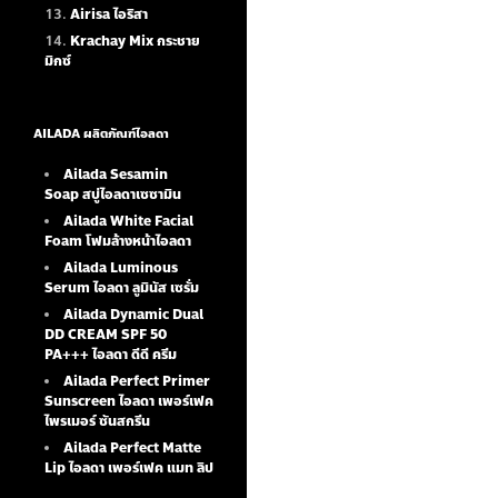
Airisa ไอริสา
Krachay Mix กระชาย
มิกซ์
AILADA ผลิตภัณฑ์ไอลดา
Ailada Sesamin
Soap
สบู่ไอลดาเซซามิน
Ailada White Facial
Foam
โฟมล้างหน้าไอลดา
Ailada Luminous
Serum
ไอลดา ลูมินัส เซรั่ม
Ailada Dynamic Dual
DD CREAM SPF 50
PA+++ ไอลดา ดีดี ครีม
Ailada Perfect Primer
Sunscreen ไอลดา เพอร์เฟค
ไพรเมอร์ ซันสกรีน
Ailada Perfect Matte
Lip ไอลดา เพอร์เฟค แมท ลิป