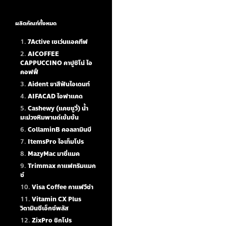
ผลิตภัณฑ์ทั้งหมด
7Active เซเว่นแอคทีฟ
AICOFFEE
CAPPUCCINO คาปูชิโน่ ไอ
คอฟฟี่
Aident ยาสีฟันไอเดนท์
AIFACAD ไอฟาแคด
Cashewy (แคชชูวี่) น้ำ
มะม่วงหิมพานต์เข้มข้น
CollaminB คอลลามินบี
ItemsPro ไอเท็มโปร
MazyMac มาซี่แมค
Trimmax กาแฟทริมแมก
ซ์
Visa Coffee กาแฟวีซ่า
Vitamin CX Plus
วิตามินซีเอ็กซ์พลัส
ZixPro ซิกโปร