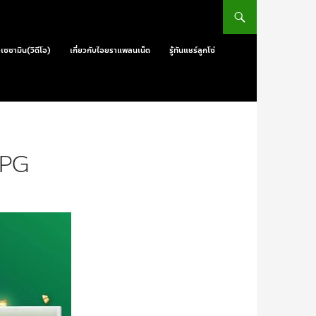
วเซซามิน(วิดีโอ)
เกี่ยวกับไอยราแพลนเน็ต
รู้ทันแชร์ลูกโซ่
JPG