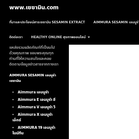
ค้นหา
www.เซซามิน.com
ข้ามไปยังเนื้อหา
ที่มาและประโยชน์สารเซซามิน SESAMIN EXTRACT
AIMMURA SESAMIN เอมมูร่า
ติดต่อเรา
HEALTHY ONLINE สุขภาพออนไลน์
แหล่งรวมผลิตภัณฑ์ที่เปี่ยมไป
ด้วยคุณภาพ ขอบพระคุณทุก
ท่านที่ให้ความสนใจและคอย
ติดตามข้อมูลข่าวสารจากทางเรา
AIMMURA SESAMIN เอมมูร่า
เซซามิน
Aimmura เอมมูร่า
Aimmura E เอมมูร่า อี
Aimmura V เอมมูร่า วี
Aimmura X เอมมูร่า
เอ็กซ์
AIMMURA 19
เอมมูร่า
ไนน์ทีน