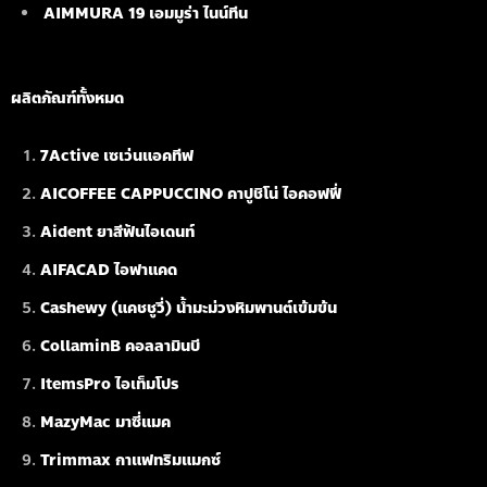
AIMMURA 19
เอมมูร่า ไนน์ทีน
ผลิตภัณฑ์ทั้งหมด
7Active เซเว่นแอคทีฟ
AICOFFEE CAPPUCCINO คาปูชิโน่ ไอคอฟฟี่
Aident ยาสีฟันไอเดนท์
AIFACAD ไอฟาแคด
Cashewy (แคชชูวี่) น้ำมะม่วงหิมพานต์เข้มข้น
CollaminB คอลลามินบี
ItemsPro ไอเท็มโปร
MazyMac มาซี่แมค
Trimmax กาแฟทริมแมกซ์