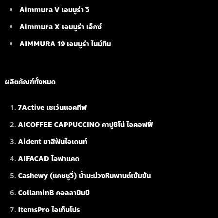
Aimmura V เอมมูร่า วี
Aimmura X เอมมูร่า เอ็กซ์
AIMMURA 19
เอมมูร่า ไนน์ทีน
ผลิตภัณฑ์ทั้งหมด
7Active เซเว่นแอคทีฟ
AICOFFEE CAPPUCCINO คาปูชิโน่ ไอคอฟฟี่
Aident ยาสีฟันไอเดนท์
AIFACAD ไอฟาแคด
Cashewy (แคชชูวี่) น้ำมะม่วงหิมพานต์เข้มข้น
CollaminB คอลลามินบี
ItemsPro ไอเท็มโปร