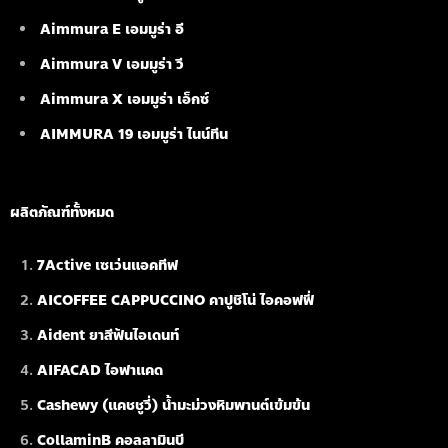
Aimmura E เอมมูร่า อี
Aimmura V เอมมูร่า วี
Aimmura X เอมมูร่า เอ็กซ์
AIMMURA 19
เอมมูร่า ไนน์ทีน
ผลิตภัณฑ์ทั้งหมด
7Active เซเว่นแอคทีฟ
AICOFFEE CAPPUCCINO คาปูชิโน่ ไอคอฟฟี่
Aident ยาสีฟันไอเดนท์
AIFACAD ไอฟาแคด
Cashewy (แคชชูวี่) น้ำมะม่วงหิมพานต์เข้มข้น
CollaminB คอลลามินบี