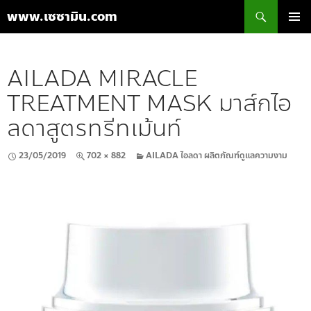
ค้นหา
www.เซซามิน.com
ข้าม
เมนูหลัก
ไป
ยัง
AILADA MIRACLE
เนื้อหา
TREATMENT MASK มาส์กไอ
ลดาสูตรทรีทเม้นท์
23/05/2019
702 × 882
AILADA ไอลดา ผลิตภัณฑ์ดูแลความงาม