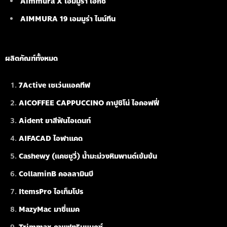
Aimmura X เอมมูร่า เอ็กซ์
AIMMURA 19
เอมมูร่า ไนน์ทีน
ผลิตภัณฑ์ทั้งหมด
7Active เซเว่นแอคทีฟ
AICOFFEE CAPPUCCINO คาปูชิโน่ ไอคอฟฟี่
Aident ยาสีฟันไอเดนท์
AIFACAD ไอฟาแคด
Cashewy (แคชชูวี่) น้ำมะม่วงหิมพานต์เข้มข้น
CollaminB คอลลามินบี
ItemsPro ไอเท็มโปร
MazyMac มาซี่แมค