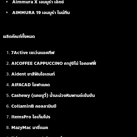
Aimmura X เอมมูร่า เอ็กซ์
AIMMURA 19
เอมมูร่า ไนน์ทีน
ผลิตภัณฑ์ทั้งหมด
7Active เซเว่นแอคทีฟ
AICOFFEE CAPPUCCINO คาปูชิโน่ ไอคอฟฟี่
Aident ยาสีฟันไอเดนท์
AIFACAD ไอฟาแคด
Cashewy (แคชชูวี่) น้ำมะม่วงหิมพานต์เข้มข้น
CollaminB คอลลามินบี
ItemsPro ไอเท็มโปร
MazyMac มาซี่แมค