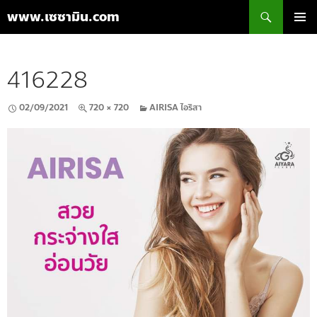
ค้นหา
www.เซซามิน.com
ข้าม
เมนูหลัก
ไป
ยัง
416228
เนื้อหา
02/09/2021
720 × 720
AIRISA ไอริสา