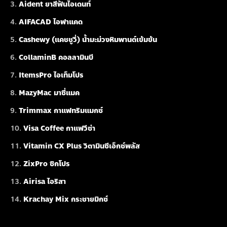
Aident ยาสีฟันไอเดนท์
AIFACAD ไอฟาแคด
Cashewy (แคชชูวี่) น้ำมะม่วงหิมพานต์เข้มข้น
CollaminB คอลลามินบี
ItemsPro ไอเท็มโปร
MazyMac มาซี่แมค
Trimmax กาแฟทริมแมกซ์
Visa Coffee กาแฟวีซ่า
Vitamin CX Plus วิตามินซีเอ็กซ์พลัส
ZixPro ซิกโปร
Airisa ไอริสา
Krachay Mix กระชายมิกซ์