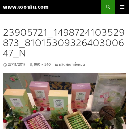
ค้นหา
www.เซซามิน.com
ข้าม
เมนูหลัก
ไป
ยัง
23905721_1498724103529
เนื้อหา
873_81015309326403006
47_N
27/11/2017
960 × 540
ผลิตภัณฑ์ทั้งหมด