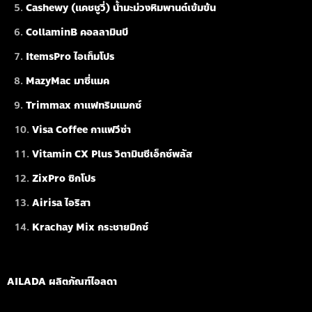
Cashewy (แคชชูวี่) น้ำมะม่วงหิมพานต์เข้มข้น
CollaminB คอลลามินบี
ItemsPro ไอเท็มโปร
MazyMac มาซี่แมค
Trimmax กาแฟทริมแมกซ์
Visa Coffee กาแฟวีซ่า
Vitamin CX Plus วิตามินซีเอ็กซ์พลัส
ZixPro ซิกโปร
Airisa ไอริสา
Krachay Mix กระชายมิกซ์
AILADA ผลิตภัณฑ์ไอลดา