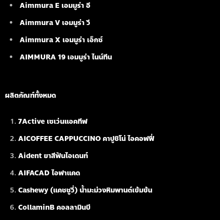
Aimmura E เอมมูร่า อี
Aimmura V เอมมูร่า วี
Aimmura X เอมมูร่า เอ็กซ์
AIMMURA 19
เอมมูร่า ไนน์ทีน
ผลิตภัณฑ์ทั้งหมด
7Active เซเว่นแอคทีฟ
AICOFFEE CAPPUCCINO คาปูชิโน่ ไอคอฟฟี่
Aident ยาสีฟันไอเดนท์
AIFACAD ไอฟาแคด
Cashewy (แคชชูวี่) น้ำมะม่วงหิมพานต์เข้มข้น
CollaminB คอลลามินบี