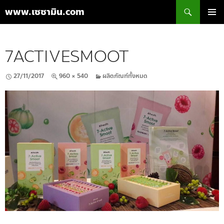
ค้นหา
www.เซซามิน.com
ข้าม
เมนูหลัก
ไป
ยัง
7ACTIVESMOOT
เนื้อหา
27/11/2017
960 × 540
ผลิตภัณฑ์ทั้งหมด