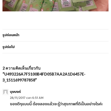
รูปก่อนหน้า
รูปต่อไป
2 ความคิดเห็นเกี่ยวกับ
“U493226A7F5100B4FD05B7AA2A1D6457E-
3_1511699787858”
บุษบงก์
28/11/2017 เวลา 6:51 AM
ของดีๆแบบนีั ต้องลองแล้วจะรู้ว่าสุขภาพที่ดีเป็นอย่างไรค่ะ