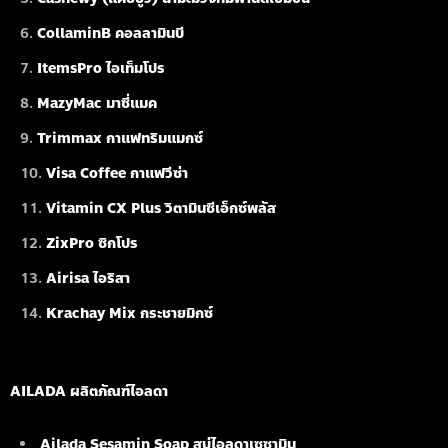
CollaminB คอลลามินบี
ItemsPro ไอเท็มโปร
MazyMac มาซี่แมค
Trimmax กาแฟทริมแมกซ์
Visa Coffee กาแฟวีซ่า
Vitamin CX Plus วิตามินซีเอ็กซ์พลัส
ZixPro ซิกโปร
Airisa ไอริสา
Krachay Mix กระชายมิกซ์
AILADA ผลิตภัณฑ์ไอลดา
Ailada Sesamin Soap
สบู่ไอลดาเซซามิน