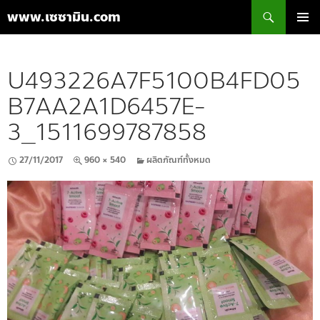
ค้นหา
www.เซซามิน.com
ข้าม
เมนูหลัก
ไป
ยัง
U493226A7F5100B4FD05
เนื้อหา
B7AA2A1D6457E-
3_1511699787858
27/11/2017
960 × 540
ผลิตภัณฑ์ทั้งหมด