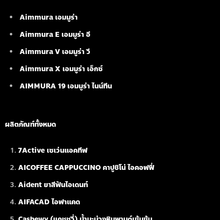
Aimmura เอมมูร่า
Aimmura E เอมมูร่า อี
Aimmura V เอมมูร่า วี
Aimmura X เอมมูร่า เอ็กซ์
AIMMURA 19
เอมมูร่า ไนน์ทีน
ผลิตภัณฑ์ทั้งหมด
7Active เซเว่นแอคทีฟ
AICOFFEE CAPPUCCINO คาปูชิโน่ ไอคอฟฟี่
Aident ยาสีฟันไอเดนท์
AIFACAD ไอฟาแคด
Cashewy (แคชชูวี่) น้ำมะม่วงหิมพานต์เข้มข้น