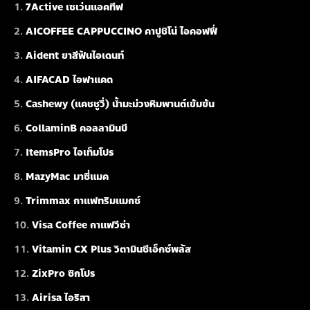
7Active เซเว่นแอคทีฟ
AICOFFEE CAPPUCCINO คาปูชิโน่ ไอคอฟฟี่
Aident ยาสีฟันไอเดนท์
AIFACAD ไอฟาแคด
Cashewy (แคชชูวี่) น้ำมะม่วงหิมพานต์เข้มข้น
CollaminB คอลลามินบี
ItemsPro ไอเท็มโปร
MazyMac มาซี่แมค
Trimmax กาแฟทริมแมกซ์
Visa Coffee กาแฟวีซ่า
Vitamin CX Plus วิตามินซีเอ็กซ์พลัส
ZixPro ซิกโปร
Airisa ไอริสา