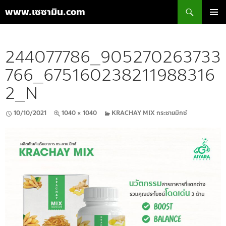
ค้นหา
www.เซซามิน.com
ข้าม
เมนูหลัก
ไป
ยัง
244077786_905270263733
เนื้อหา
766_675160238211988316
2_N
10/10/2021
1040 × 1040
KRACHAY MIX กระชายมิกซ์