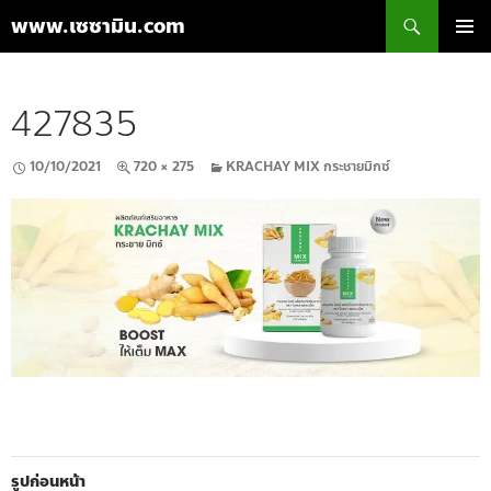
ค้นหา
www.เซซามิน.com
ข้าม
เมนูหลัก
ไป
ยัง
427835
เนื้อหา
10/10/2021
720 × 275
KRACHAY MIX กระชายมิกซ์
รูปก่อนหน้า