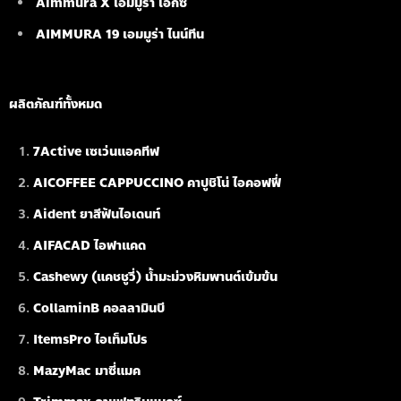
Aimmura X เอมมูร่า เอ็กซ์
AIMMURA 19
เอมมูร่า ไนน์ทีน
ผลิตภัณฑ์ทั้งหมด
7Active เซเว่นแอคทีฟ
AICOFFEE CAPPUCCINO คาปูชิโน่ ไอคอฟฟี่
Aident ยาสีฟันไอเดนท์
AIFACAD ไอฟาแคด
Cashewy (แคชชูวี่) น้ำมะม่วงหิมพานต์เข้มข้น
CollaminB คอลลามินบี
ItemsPro ไอเท็มโปร
MazyMac มาซี่แมค