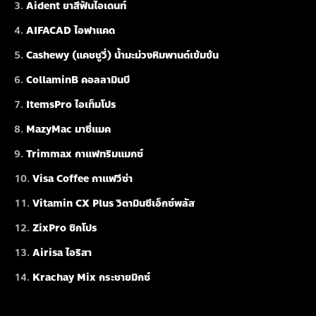
Aident ยาสีฟันไอเดนท์
AIFACAD ไอฟาแคด
Cashewy (แคชชูวี่) น้ำมะม่วงหิมพานต์เข้มข้น
CollaminB คอลลามินบี
ItemsPro ไอเท็มโปร
MazyMac มาซี่แมค
Trimmax กาแฟทริมแมกซ์
Visa Coffee กาแฟวีซ่า
Vitamin CX Plus วิตามินซีเอ็กซ์พลัส
ZixPro ซิกโปร
Airisa ไอริสา
Krachay Mix กระชายมิกซ์