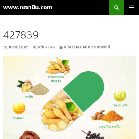
ค้นหา
www.เซซามิน.com
ข้าม
เมนูหลัก
ไป
ยัง
427839
เนื้อหา
10/10/2021
678 × 678
KRACHAY MIX กระชายมิกซ์