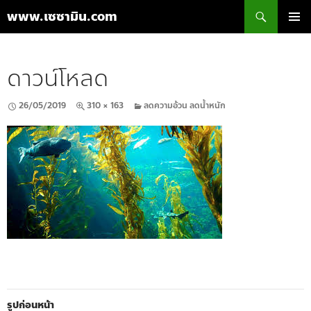
ค้นหา
www.เซซามิน.com
ข้าม
เมนูหลัก
ไป
ยัง
ดาวน์โหลด
เนื้อหา
26/05/2019
310 × 163
ลดความอ้วน ลดน้ำหนัก
รูปก่อนหน้า