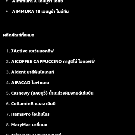
Aimmura X เอมมูร่า เอ็กซ์
AIMMURA 19
เอมมูร่า ไนน์ทีน
ผลิตภัณฑ์ทั้งหมด
7Active เซเว่นแอคทีฟ
AICOFFEE CAPPUCCINO คาปูชิโน่ ไอคอฟฟี่
Aident ยาสีฟันไอเดนท์
AIFACAD ไอฟาแคด
Cashewy (แคชชูวี่) น้ำมะม่วงหิมพานต์เข้มข้น
CollaminB คอลลามินบี
ItemsPro ไอเท็มโปร
MazyMac มาซี่แมค